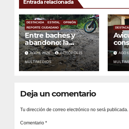
Entrada relacionada
DESTACADA
ESTATAL
OPINIÓN
REPORTE CIUDADANO
DESTACA
Entre baches y
Avic
abandono: la
con
carretera Colipa-
mexi
AGO 6, 2026
ACRÓPOLIS
AGO 6
Yecuatla se
impo
convierte en un
MULTIMEDIOS
MULTIM
riesgo diario
Deja un comentario
Tu dirección de correo electrónico no será publicada.
Comentario
*