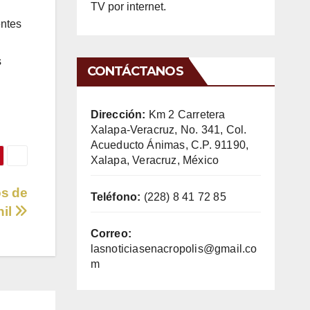
TV por internet.
entes
s
CONTÁCTANOS
Dirección:
Km 2 Carretera
Xalapa-Veracruz, No. 341, Col.
Acueducto Ánimas, C.P. 91190,
Xalapa, Veracruz, México
os de
Teléfono:
(228) 8 41 72 85
nil
Correo:
lasnoticiasenacropolis@gmail.co
m