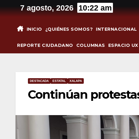
Saltar
7 agosto, 2026
10:22 am
al
contenido
INICIO
¿QUIÉNES SOMOS?
INTERNACIONAL
REPORTE CIUDADANO
COLUMNAS
ESPACIO UX
DESTACADA
ESTATAL
XALAPA
Continúan protesta