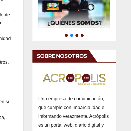
tente
in
rmidad
SOBRE NOSOTROS
tros.
n
Una empresa de comunicación,
en si
que cumple con imparcialidad e
informando verazmente. Acrópolis
pa,
es un portal web, diario digital y