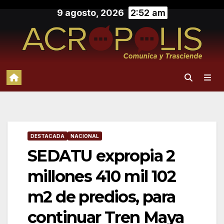
Saltar
9 agosto, 2026
2:52 am
al
contenido
DESTACADA
NACIONAL
SEDATU expropia 2
millones 410 mil 102
m2 de predios, para
continuar Tren Maya