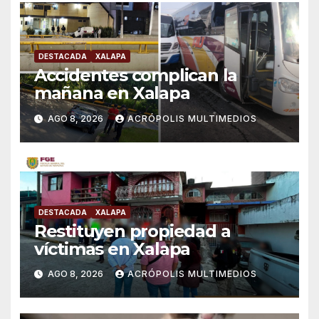
DESTACADA
XALAPA
Accidentes complican la
mañana en Xalapa
AGO 8, 2026
ACRÓPOLIS MULTIMEDIOS
DESTACADA
XALAPA
Restituyen propiedad a
víctimas en Xalapa
AGO 8, 2026
ACRÓPOLIS MULTIMEDIOS