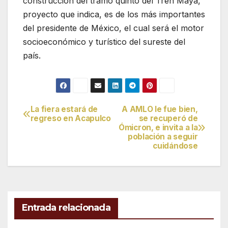
construcción del tramo quinto del Tren Maya,
proyecto que indica, es de los más importantes
del presidente de México, el cual será el motor
socioeconómico y turístico del sureste del
país.
La fiera estará de
A AMLO le fue bien,
Navegación
regreso en Acapulco
se recuperó de
Ómicron, e invita a la
de
población a seguir
cuidándose
entradas
Entrada relacionada