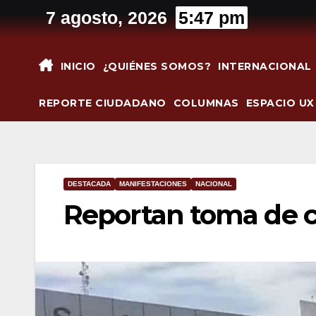
Saltar
7 agosto, 2026
5:47 pm
al
contenido
INICIO
¿QUIÉNES SOMOS?
INTERNACIONAL
REPORTE CIUDADANO
COLUMNAS
ESPACIO UX
DESTACADA
MANIFESTACIONES
NACIONAL
Reportan toma de c