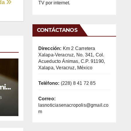
ida
TV por internet.
CONTÁCTANOS
Dirección:
Km 2 Carretera
Xalapa-Veracruz, No. 341, Col.
Acueducto Ánimas, C.P. 91190,
Xalapa, Veracruz, México
Teléfono:
(228) 8 41 72 85
mil
S
Correo:
lasnoticiasenacropolis@gmail.co
m