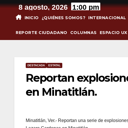
Saltar
8 agosto, 2026
1:00 pm
al
INICIO
¿QUIÉNES SOMOS?
INTERNACIONAL
contenido
REPORTE CIUDADANO
COLUMNAS
ESPACIO UX
DESTACADA
ESTATAL
Reportan explosione
en Minatitlán.
Minatitlán, Ver.- Reportan una serie de explosiones 