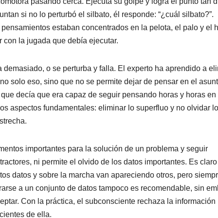
omotora pasando cerca. Ejecuta su golpe y logra el punto tan dif
an si no lo perturbó el silbato, él responde: “¿cuál silbato?”.
 pensamientos estaban concentrados en la pelota, el palo y el 
 con la jugada que debía ejecutar.
a demasiado, o se perturba y falla. El experto ha aprendido a el
no solo eso, sino que no se permite dejar de pensar en el asunt
 que decía que era capaz de seguir pensando horas y horas en 
los aspectos fundamentales: eliminar lo superfluo y no olvidar l
strecha.
ementos importantes para la solución de un problema y seguir
tractores, ni permite el olvido de los datos importantes. Es clar
ertos datos y sobre la marcha van apareciendo otros, pero siemp
errarse a un conjunto de datos tampoco es recomendable, sin e
tar. Con la práctica, el subconsciente rechaza la información
ientes de ella.