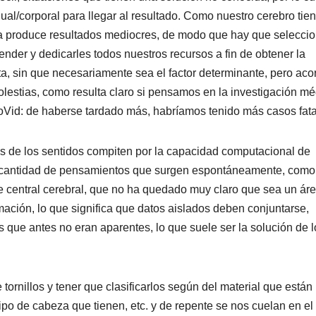
nual/corporal para llegar al resultado. Como nuestro cerebro tie
ma produce resultados mediocres, de modo que hay que seleccio
der y dedicarles todos nuestros recursos a fin de obtener la
a, sin que necesariamente sea el factor determinante, pero aco
estias, como resulta claro si pensamos en la investigación mé
oVid: de haberse tardado más, habríamos tenido más casos fata
os de los sentidos compiten por la capacidad computacional de
e cantidad de pensamientos que surgen espontáneamente, como
te central cerebral, que no ha quedado muy claro que sea un ár
rmación, lo que significa que datos aislados deben conjuntarse,
s que antes no eran aparentes, lo que suele ser la solución de l
 tornillos y tener que clasificarlos según del material que están
 tipo de cabeza que tienen, etc. y de repente se nos cuelan en el