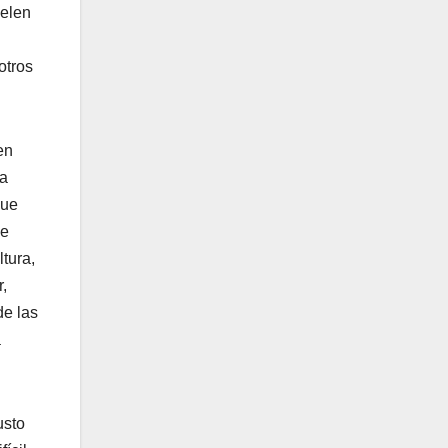
uelen
otros
en
ra
que
de
tura,
,
de las
a
usto