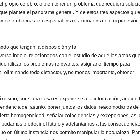
 el propio cerebro, o bien tener un problema que requiera soluci
 que plantea el panorama general. Y de estos tres aspectos qui
ón de problemas, en especial los relacionados con mi profesió
do que tengan la disposición y la
ersa índole, relacionados con el estudio de aquellas áreas qu
entificar los problemas relevantes, asignar el tiempo para
e, eliminando todo distractor, y, no menos importante, obtener
 mismo, pues una cosa es exponerse a la información, adquirirl
ascendencia del asunto, poner juntos los datos, reacomodarlos de
 cierta homogeneidad, señalar coincidencias y excepciones, así
 podamos predecir el futuro y adelantarnos a las consecuencia
o que en última instancia nos permite manipular la naturaleza. Pa