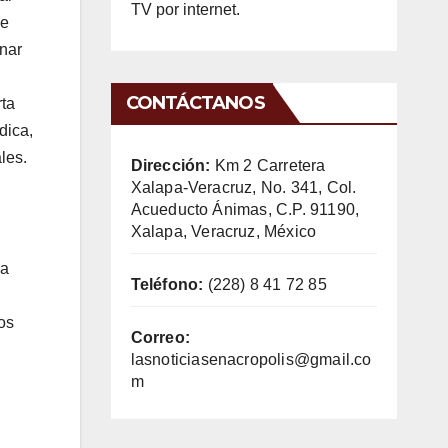
TV por internet.
ne
nar
CONTÁCTANOS
rta
dica,
les.
Dirección:
Km 2 Carretera
Xalapa-Veracruz, No. 341, Col.
Acueducto Ánimas, C.P. 91190,
Xalapa, Veracruz, México
ea
Teléfono:
(228) 8 41 72 85
os
Correo:
lasnoticiasenacropolis@gmail.co
m