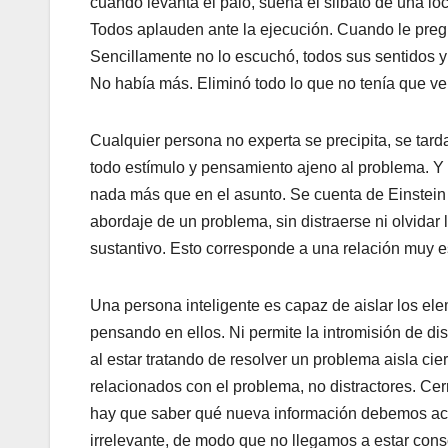
cuando levanta el palo, suena el silbato de una loc
Todos aplauden ante la ejecución. Cuando le pregunt
Sencillamente no lo escuchó, todos sus sentidos y
No había más. Eliminó todo lo que no tenía que ver
Cualquier persona no experta se precipita, se tard
todo estímulo y pensamiento ajeno al problema. Y 
nada más que en el asunto. Se cuenta de Einstein
abordaje de un problema, sin distraerse ni olvidar 
sustantivo. Esto corresponde a una relación muy e
Una persona inteligente es capaz de aislar los el
pensando en ellos. Ni permite la intromisión de dis
al estar tratando de resolver un problema aisla ci
relacionados con el problema, no distractores. C
hay que saber qué nueva información debemos acep
irrelevante, de modo que no llegamos a estar consc