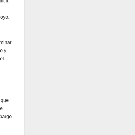
ícil.
hoyo.
iminar
o y
el
o
o que
re
mbargo