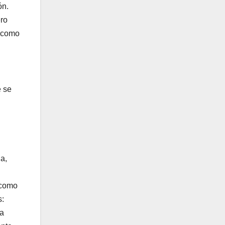
ón.
ero
n como
e se
a,
 como
s:
ra