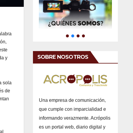
alabra
ión,
este
SOBRE NOSOTROS
da y
a sola
és de
entan
Una empresa de comunicación,
que cumple con imparcialidad e
informando verazmente. Acrópolis
es un portal web, diario digital y
al