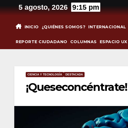
Saltar
5 agosto, 2026
9:15 pm
al
contenido
INICIO
¿QUIÉNES SOMOS?
INTERNACIONAL
REPORTE CIUDADANO
COLUMNAS
ESPACIO UX
CIENCIA Y TECNOLOGÍA
DESTACADA
¡Queseconcéntrate!