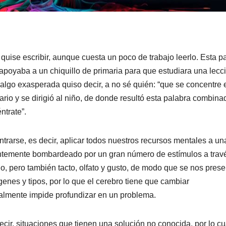
lo quise escribir, aunque cuesta un poco de trabajo leerlo. Esta p
poyaba a un chiquillo de primaria para que estudiara una lecc
 algo exasperada quiso decir, a no sé quién: “que se concentre 
rio y se dirigió al niño, de donde resultó esta palabra combina
ntrate”.
trarse, es decir, aplicar todos nuestros recursos mentales a un
antemente bombardeado por un gran número de estímulos a trav
ído, pero también tacto, olfato y gusto, de modo que se nos pres
enes y tipos, por lo que el cerebro tiene que cambiar
ualmente impide profundizar en un problema.
cir, situaciones que tienen una solución no conocida, por lo cu