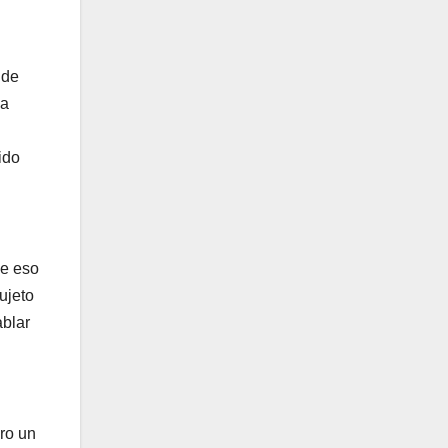
 de
la
ido
ue eso
ujeto
ablar
ero un