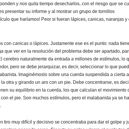
ponden y nos quita tiempo desecharlos, con el riesgo que se c
s presentar su informe y al mostrar un grupo de tornillos
ículo que haríamos! Peor si fueran lápices, canicas, naranjas y 
os con canicas o lápices. Justamente ese es el punto: nada tien
ga que ver en la resolución del problema debe ser apartado, pa
 El cerebro naturalmente da entrada a millones de estímulos, lo 
dor, pero se debe jerarquizar, es decir, seleccionar lo que pue
labarista. Imaginémoslo sobre una cuerda suspendida a cierta al
la otra y girando un aro con un pie. Debe concentrarse, es decir
nen su equilibrio en la cuerda, los que calculan el movimiento 
o con el pie. Son muchos estímulos, pero el malabarista ya se h
.
n tiro muy difícil y decisivo se concentraba para dar el golpe y j