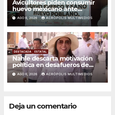
Avicultores piden consumir
huevo mexicano ante
importaciones
AGO 6, 2026
ACRÓPOLIS MULTIMEDIOS
DESTACADA
ESTATAL
Nahle descarta motivación
política en desafueros de
alcaldes
AGO 6, 2026
ACRÓPOLIS MULTIMEDIOS
Deja un comentario