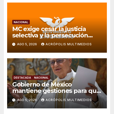
NACIONAL
MC exige cesar la justicia
selectiva y la persecución
política en Veracruz
AGO 5, 2026
ACRÓPOLIS MULTIMEDIOS
DESTACADA
NACIONAL
Gobierno de México
mantiene gestiones para que
el Papa León XIV visite el país
AGO 5, 2026
ACRÓPOLIS MULTIMEDIOS