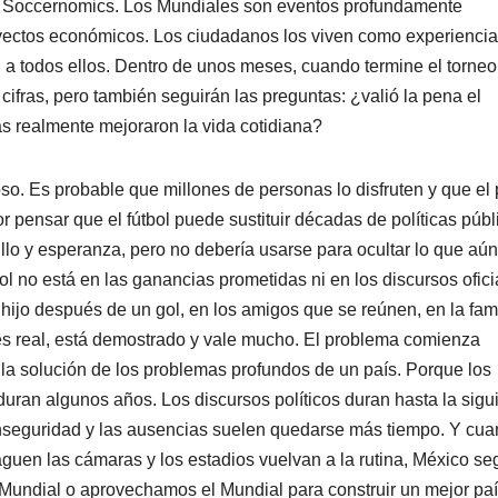
e Soccernomics. Los Mundiales son eventos profundamente
ectos económicos. Los ciudadanos los viven como experienci
 a todos ellos. Dentro de unos meses, cuando termine el torneo,
cifras, pero también seguirán las preguntas: ¿valió la pena el
s realmente mejoraron la vida cotidiana?
o. Es probable que millones de personas lo disfruten y que el 
r pensar que el fútbol puede sustituir décadas de políticas públ
ullo y esperanza, pero no debería usarse para ocultar lo que aú
bol no está en las ganancias prometidas ni en los discursos ofici
hijo después de un gol, en los amigos que se reúnen, en la fami
 es real, está demostrado y vale mucho. El problema comienza
la solución de los problemas profundos de un país. Porque los
duran algunos años. Los discursos políticos duran hasta la sigu
 inseguridad y las ausencias suelen quedarse más tiempo. Y cu
guen las cámaras y los estadios vuelvan a la rutina, México se
Mundial o aprovechamos el Mundial para construir un mejor pa