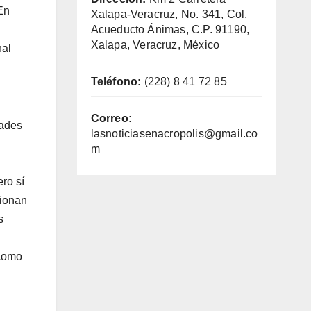
En
Xalapa-Veracruz, No. 341, Col.
Acueducto Ánimas, C.P. 91190,
Xalapa, Veracruz, México
nal
Teléfono:
(228) 8 41 72 85
Correo:
dades
lasnoticiasenacropolis@gmail.co
m
ro sí
cionan
s
 como