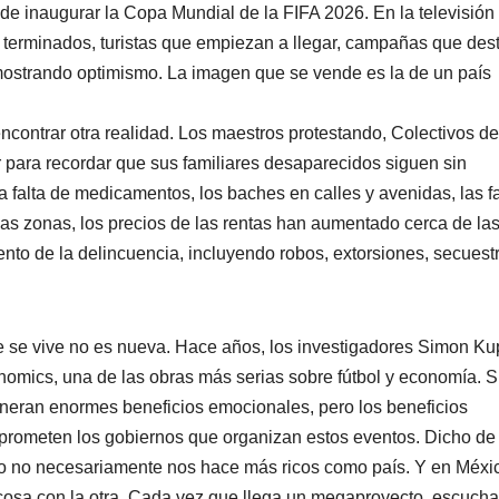
 de inaugurar la Copa Mundial de la FIFA 2026. En la televisión
os terminados, turistas que empiezan a llegar, campañas que de
 mostrando optimismo. La imagen que se vende es la de un país
ncontrar otra realidad. Los maestros protestando, Colectivos de
 para recordar que sus familiares desaparecidos siguen sin
la falta de medicamentos, los baches en calles y avenidas, las f
nas zonas, los precios de las rentas han aumentado cerca de la
nto de la delincuencia, incluyendo robos, extorsiones, secuest
ue se vive no es nueva. Hace años, los investigadores Simon Ku
nomics, una de las obras más serias sobre fútbol y economía. 
generan enormes beneficios emocionales, pero los beneficios
rometen los gobiernos que organizan estos eventos. Dicho de
ero no necesariamente nos hace más ricos como país. Y en Méxi
osa con la otra. Cada vez que llega un megaproyecto, escuch