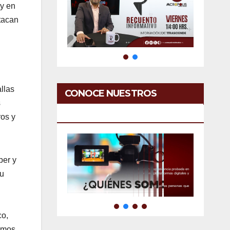
 y en
stacan
allas
CONOCE NUESTROS
s
SERVICIOS
ros y
per y
Su
co,
amos