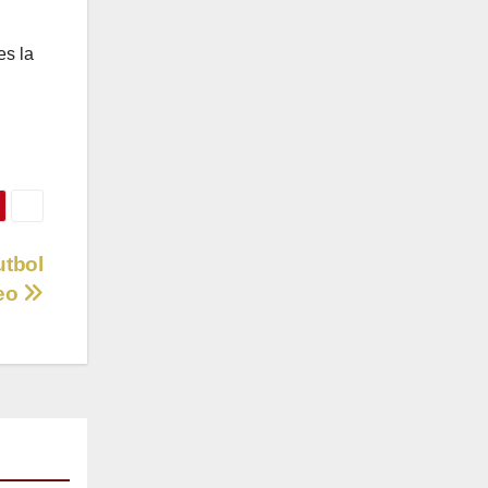
es la
utbol
heo