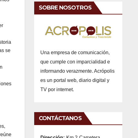
SOBRE NOSOTROS
er
storia
as se
Una empresa de comunicación,
que cumple con imparcialidad e
ón
informando verazmente. Acrópolis
es un portal web, diario digital y
giones
TV por internet.
CONTÁCTANOS
es,
 reúne
Dirección:
Km 2 Carretera