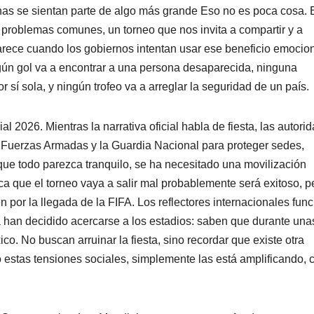
onas se sientan parte de algo más grande Eso no es poca cosa. 
 problemas comunes, un torneo que nos invita a compartir y a
parece cuando los gobiernos intentan usar ese beneficio emocio
ingún gol va a encontrar a una persona desaparecida, ninguna
 sí sola, y ningún trofeo va a arreglar la seguridad de un país.
l 2026. Mientras la narrativa oficial habla de fiesta, las autori
 Fuerzas Armadas y la Guardia Nacional para proteger sedes,
a que todo parezca tranquilo, se ha necesitado una movilización
a que el torneo vaya a salir mal probablemente será exitoso, pe
 por la llegada de la FIFA. Los reflectores internacionales fun
 han decidido acercarse a los estadios: saben que durante una
. No buscan arruinar la fiesta, sino recordar que existe otra
do estas tensiones sociales, simplemente las está amplificando,