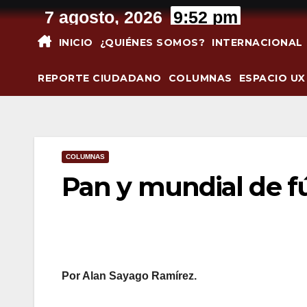
Saltar
7 agosto, 2026
9:52 pm
al
INICIO
¿QUIÉNES SOMOS?
INTERNACIONAL
contenido
REPORTE CIUDADANO
COLUMNAS
ESPACIO UX
COLUMNAS
Pan y mundial de f
Por Alan Sayago Ramírez.