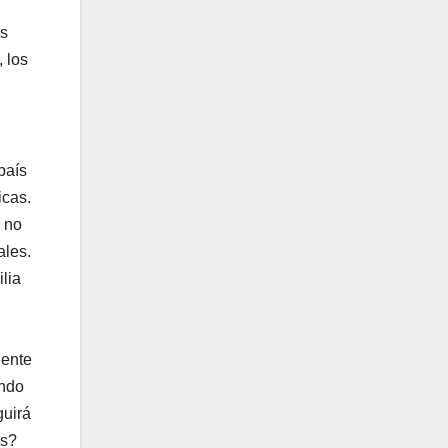
as
 los
país
icas.
n no
ales.
lia
iente
ando
guirá
ís?