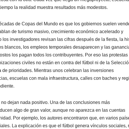
l tiempo la realidad muestra resultados más modestos.
 décadas de Copas del Mundo es que los gobiernos suelen vend
Hablan de turismo masivo, crecimiento económico acelerado y
os investigadores revisan las cifras después de la fiesta, la hi
es blancos, los empleos temporales desaparecen y las gananci
ostos los pagan todos los contribuyentes. Por eso las protestas
zaciones civiles no están en contra del fútbol ni de la Selecci
de prioridades. Mientras unos celebran las inversiones
ias, escuelas con mala infraestructura, calles con baches y re
diente.
s no dejan nada positivo. Una de las conclusiones más
roducen algo de gran valor, aunque no aparezca en las cuentas
idad. Por ejemplo, los autores encontraron que, en varios país
ales. La explicación es que el fútbol genera vínculos sociales,