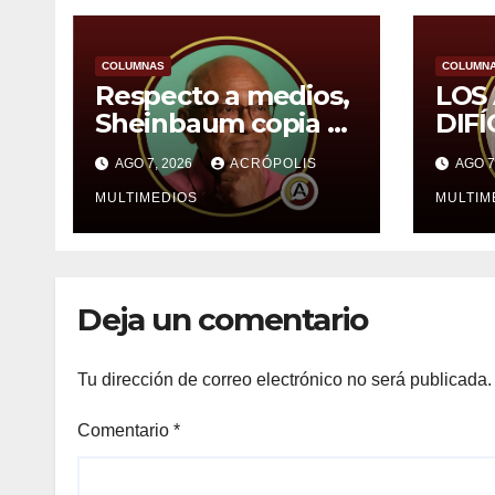
COLUMNAS
COLUMN
Respecto a medios,
LOS
Sheinbaum copia al
DIFÍ
PRI, en especial a
SHE
AGO 7, 2026
ACRÓPOLIS
AGO 7
López Portillo,
expone Sergio
MULTIMEDIOS
MULTIM
Sarmiento
Deja un comentario
Tu dirección de correo electrónico no será publicada.
Comentario
*