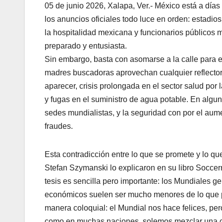
05 de junio 2026, Xalapa, Ver.- México está a días
los anuncios oficiales todo luce en orden: estadi
la hospitalidad mexicana y funcionarios públicos
preparado y entusiasta.
Sin embargo, basta con asomarse a la calle para e
madres buscadoras aprovechan cualquier reflector
aparecer, crisis prolongada en el sector salud por 
y fugas en el suministro de agua potable. En algu
sedes mundialistas, y la seguridad con por el aume
fraudes.
Esta contradicción entre lo que se promete y lo q
Stefan Szymanski lo explicaron en su libro Soccer
tesis es sencilla pero importante: los Mundiales 
económicos suelen ser mucho menores de lo que p
manera coloquial: el Mundial nos hace felices, p
como en muchas naciones, solemos mezclar una c