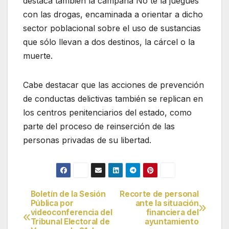
destaca también la campaña No te la juegues
con las drogas, encaminada a orientar a dicho
sector poblacional sobre el uso de sustancias
que sólo llevan a dos destinos, la cárcel o la
muerte.
Cabe destacar que las acciones de prevención
de conductas delictivas también se replican en
los centros penitenciarios del estado, como
parte del proceso de reinserción de las
personas privadas de su libertad.
Boletín de la Sesión
Recorte de personal
Navegación
Pública por
ante la situación
videoconferencia del
financiera del
de
Tribunal Electoral de
ayuntamiento