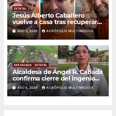
ESTATAL
Jesús Alberto Caballero
vuelve a casa tras recuperar
libertad
AGO 5, 2026
ACRÓPOLIS MULTIMEDIOS
DESTACADA
ESTATAL
Alcaldesa de Ángel R. Cabada
confirma cierre del Ingenio
San Pedro; crece la
AGO 5, 2026
ACRÓPOLIS MULTIMEDIOS
incertidumbre entre obreros
y productores