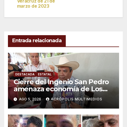
Veracruz de 21 de
entradas
marzo de 2023
Entrada relacionada
DESTACADA
ESTATAL
Cierre del Ingenio San Pedro
amenaza economía de Los
Tuxtlas
AGO 5, 2026
ACRÓPOLIS MULTIMEDIOS