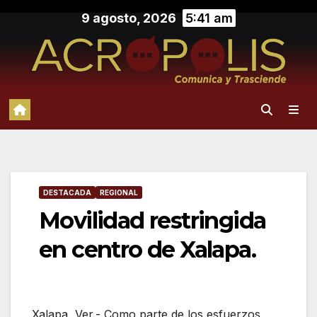
Saltar
9 agosto, 2026
5:41 am
al
contenido
DESTACADA
REGIONAL
Movilidad restringida
en centro de Xalapa.
Xalapa, Ver.- Como parte de los esfuerzos