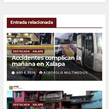
entradas
Entrada relacionada
DESTACADA
XALAPA
Accidentes complican la
mañana en Xalapa
AGO 8, 2026
ACRÓPOLIS MULTIMEDIOS
DESTACADA
XALAPA