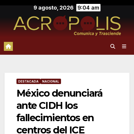
Saltar
9 agosto, 2026
9:04 am
al
contenido
DESTACADA
NACIONAL
México denunciará
ante CIDH los
fallecimientos en
centros del ICE