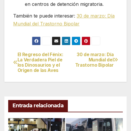
en centros de detención migratoria.
También te puede interesar:
30 de marzo: Día
Mundial del Trastorno Bipolar
El Regreso del Fénix:
30 de marzo: Día
Navegación
La Verdadera Piel de
Mundial del
los Dinosaurios y el
Trastorno Bipolar
de
Origen de las Aves
entradas
Entrada relacionada