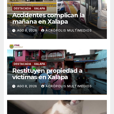
DESTACADA
XALAPA
Accidentes complican la
mañana en Xalapa
AGO 8, 2026
ACRÓPOLIS MULTIMEDIOS
DESTACADA
XALAPA
Restituyen propiedad a
víctimas en Xalapa
AGO 8, 2026
ACRÓPOLIS MULTIMEDIOS