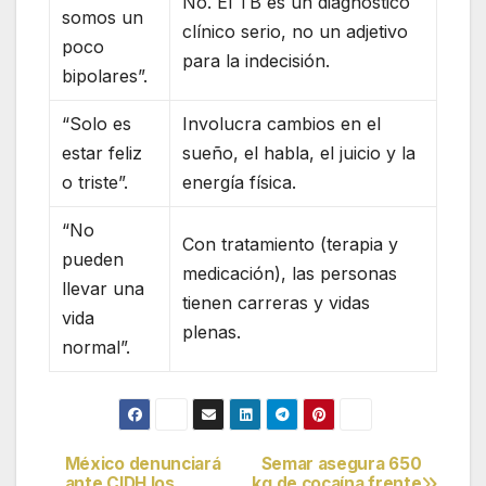
No. El TB es un diagnóstico
somos un
clínico serio, no un adjetivo
poco
para la indecisión.
bipolares”.
“Solo es
Involucra cambios en el
estar feliz
sueño, el habla, el juicio y la
o triste”.
energía física.
“No
Con tratamiento (terapia y
pueden
medicación), las personas
llevar una
tienen carreras y vidas
vida
plenas.
normal”.
México denunciará
Semar asegura 650
Navegación
ante CIDH los
kg de cocaína frente