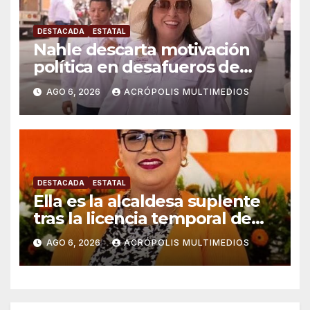
DESTACADA
ESTATAL
Nahle descarta motivación
política en desafueros de
alcaldes
AGO 6, 2026
ACRÓPOLIS MULTIMEDIOS
DESTACADA
ESTATAL
Ella es la alcaldesa suplente
tras la licencia temporal de
Raúl González en Ixhuatlán
AGO 6, 2026
ACRÓPOLIS MULTIMEDIOS
del Sureste