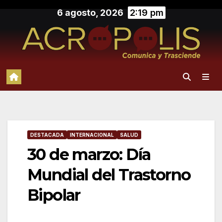
Saltar
6 agosto, 2026
2:19 pm
al
contenido
DESTACADA
INTERNACIONAL
SALUD
30 de marzo: Día
Mundial del Trastorno
Bipolar