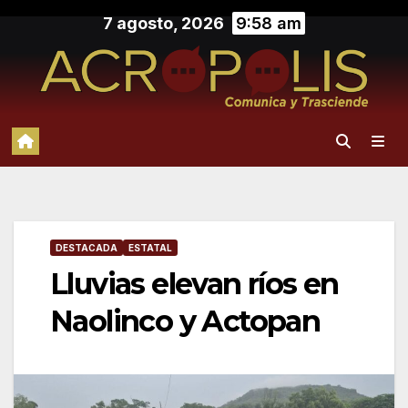
Saltar
7 agosto, 2026
9:58 am
al
contenido
DESTACADA
ESTATAL
Lluvias elevan ríos en
Naolinco y Actopan