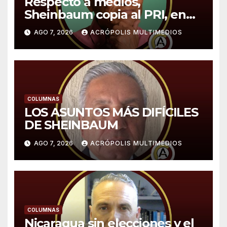
Respecto a medios,
Sheinbaum copia al PRI, en
especial a López Portillo,
AGO 7, 2026
ACRÓPOLIS MULTIMEDIOS
expone Sergio Sarmiento
COLUMNAS
LOS ASUNTOS MÁS DIFÍCILES
DE SHEINBAUM
AGO 7, 2026
ACRÓPOLIS MULTIMEDIOS
COLUMNAS
Nicaragua sin elecciones y el