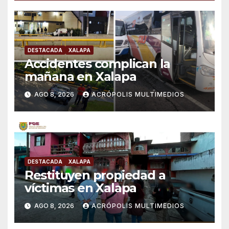
DESTACADA
XALAPA
Accidentes complican la
mañana en Xalapa
AGO 8, 2026
ACRÓPOLIS MULTIMEDIOS
DESTACADA
XALAPA
Restituyen propiedad a
víctimas en Xalapa
AGO 8, 2026
ACRÓPOLIS MULTIMEDIOS