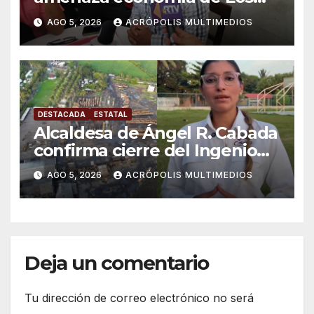
Tuxtlas
AGO 5, 2026
ACRÓPOLIS MULTIMEDIOS
DESTACADA
ESTATAL
Alcaldesa de Ángel R. Cabada
confirma cierre del Ingenio
San Pedro; crece la
AGO 5, 2026
ACRÓPOLIS MULTIMEDIOS
incertidumbre entre obreros
y productores
Deja un comentario
Tu dirección de correo electrónico no será