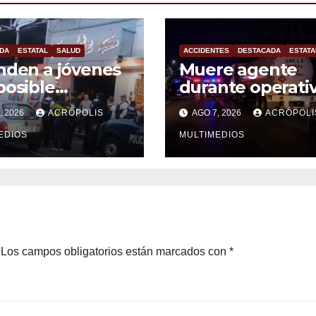
DA
ESTATAL
SALUD
ACCIDENTES
DESTACADA
ESTATA
nden a jóvenes
Muere agente
posible
durante operati
xicación en
en la Acayucan–I
, 2026
ACRÓPOLIS
AGO 7, 2026
ACRÓPOLI
aba
EDIOS
MULTIMEDIOS
Los campos obligatorios están marcados con
*