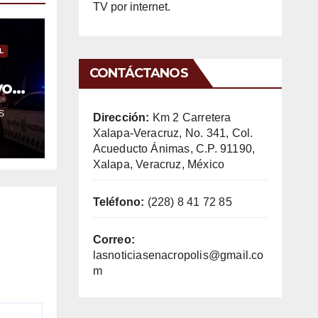
TV por internet.
L
CONTÁCTANOS
vo
sla
S
Dirección:
Km 2 Carretera
Xalapa-Veracruz, No. 341, Col.
Acueducto Ánimas, C.P. 91190,
Xalapa, Veracruz, México
Teléfono:
(228) 8 41 72 85
Correo:
lasnoticiasenacropolis@gmail.co
m