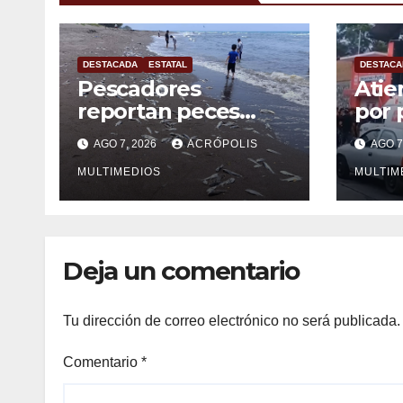
DESTACADA
ESTATAL
DESTACA
Pescadores
Atie
reportan peces
por 
muertos laguna de
into
AGO 7, 2026
ACRÓPOLIS
AGO 7
Vega de Alatorre
Oriz
MULTIMEDIOS
MULTIM
Deja un comentario
Tu dirección de correo electrónico no será publicada.
Comentario
*