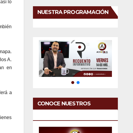
así lo
NUESTRA PROGRAMACIÓN
ambién
amapa.
los A.
tan en
derá a
CONOCE NUESTROS
SERVICIOS
uienes