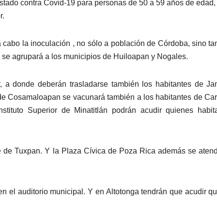
stado contra Covid-19 para personas de 50 a 59 años de edad, 
r.
 cabo la inoculación , no sólo a población de Córdoba, sino t
 se agrupará a los municipios de Huiloapan y Nogales.
jar, a donde deberán trasladarse también los habitantes de J
r de Cosamaloapan se vacunará también a los habitantes de Car
Instituto Superior de Minatitlán podrán acudir quienes habi
nte de Tuxpan. Y la Plaza Cívica de Poza Rica además se aten
n el auditorio municipal. Y en Altotonga tendrán que acudir q