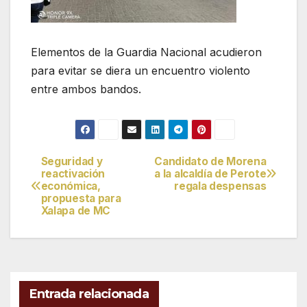
Elementos de la Guardia Nacional acudieron
para evitar se diera un encuentro violento
entre ambos bandos.
Seguridad y
Candidato de Morena
Navegación
reactivación
a la alcaldía de Perote
económica,
regala despensas
de
propuesta para
Xalapa de MC
entradas
Entrada relacionada