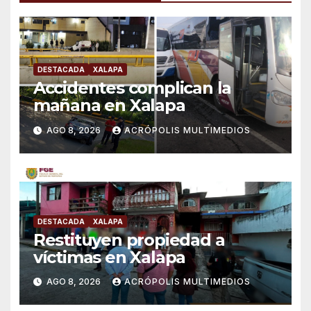
DESTACADA
XALAPA
Accidentes complican la
mañana en Xalapa
AGO 8, 2026
ACRÓPOLIS MULTIMEDIOS
DESTACADA
XALAPA
Restituyen propiedad a
víctimas en Xalapa
AGO 8, 2026
ACRÓPOLIS MULTIMEDIOS