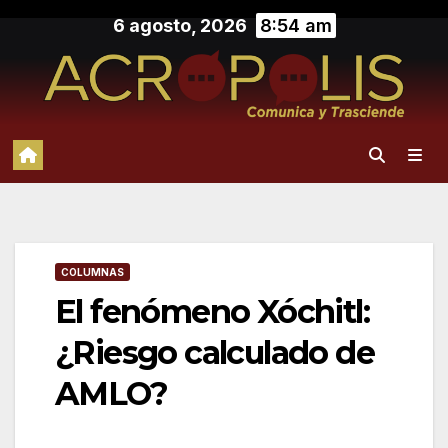
Saltar
6 agosto, 2026
8:54 am
al
contenido
COLUMNAS
El fenómeno Xóchitl:
¿Riesgo calculado de
AMLO?