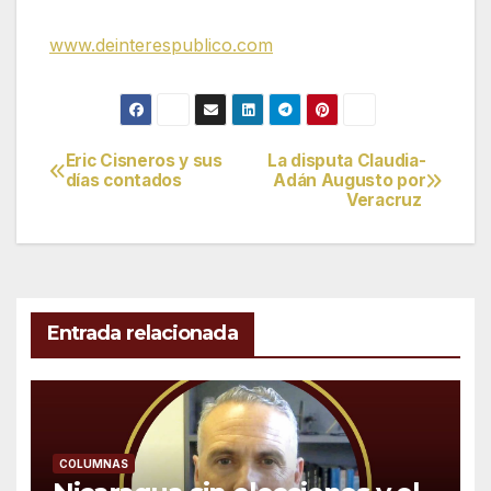
www.deinterespublico.com
Eric Cisneros y sus
La disputa Claudia-
Navegación
días contados
Adán Augusto por
Veracruz
de
entradas
Entrada relacionada
COLUMNAS