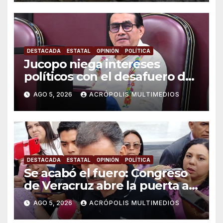
DESTACADA
ESTATAL
OPINIÓN
POLÍTICA
Jucopo niega intereses
políticos con el desafuero de
alcaldes
AGO 5, 2026
ACRÓPOLIS MULTIMEDIOS
DESTACADA
ESTATAL
OPINIÓN
POLÍTICA
Se acabó el fuero: Congreso
de Veracruz abre la puerta a
proceso penal contra alcalde
AGO 5, 2026
ACRÓPOLIS MULTIMEDIOS
de Úrsulo Galván