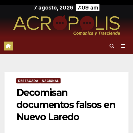
Saltar
7 agosto, 2026
7:09 am
al
contenido
DESTACADA
NACIONAL
Decomisan
documentos falsos en
Nuevo Laredo