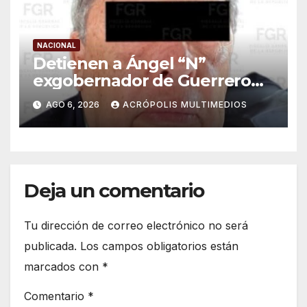
NACIONAL
Detienen a Ángel “N”
exgobernador de Guerrero
por caso Ayotzinapa
AGO 6, 2026
ACRÓPOLIS MULTIMEDIOS
Deja un comentario
Tu dirección de correo electrónico no será
publicada.
Los campos obligatorios están
marcados con
*
Comentario
*