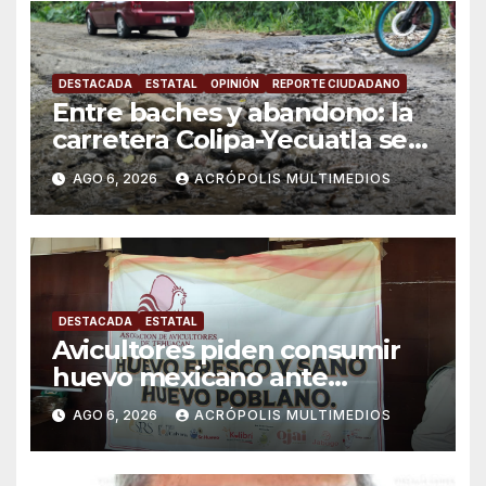
DESTACADA
ESTATAL
OPINIÓN
REPORTE CIUDADANO
Entre baches y abandono: la
carretera Colipa-Yecuatla se
convierte en un riesgo diario
AGO 6, 2026
ACRÓPOLIS MULTIMEDIOS
DESTACADA
ESTATAL
Avicultores piden consumir
huevo mexicano ante
importaciones
AGO 6, 2026
ACRÓPOLIS MULTIMEDIOS