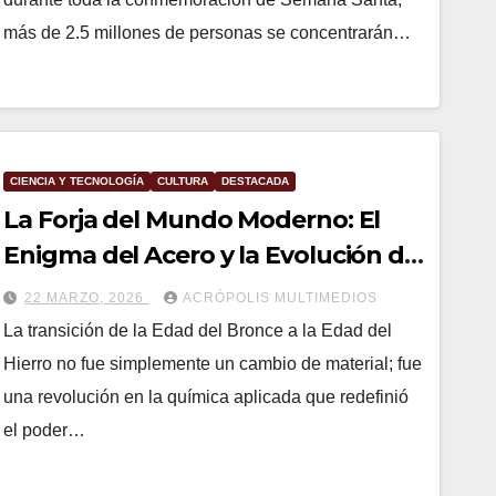
más de 2.5 millones de personas se concentrarán…
CIENCIA Y TECNOLOGÍA
CULTURA
DESTACADA
La Forja del Mundo Moderno: El
Enigma del Acero y la Evolución de
la Resiliencia Molecular
22 MARZO, 2026
ACRÓPOLIS MULTIMEDIOS
La transición de la Edad del Bronce a la Edad del
Hierro no fue simplemente un cambio de material; fue
una revolución en la química aplicada que redefinió
el poder…