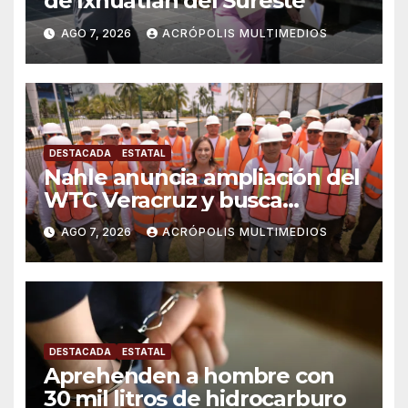
de Ixhuatlán del Sureste
AGO 7, 2026
ACRÓPOLIS MULTIMEDIOS
DESTACADA
ESTATAL
Nahle anuncia ampliación del
WTC Veracruz y busca
solución para ingenio en crisis
AGO 7, 2026
ACRÓPOLIS MULTIMEDIOS
DESTACADA
ESTATAL
Aprehenden a hombre con
30 mil litros de hidrocarburo