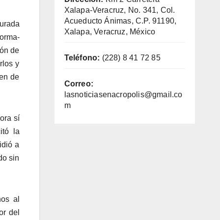
Xalapa-Veracruz, No. 341, Col.
Acueducto Ánimas, C.P. 91190,
surada
Xalapa, Veracruz, México
forma-
ión de
Teléfono:
(228) 8 41 72 85
rlos y
men de
Correo:
lasnoticiasenacropolis@gmail.co
m
ora sí
itó la
idió a
do sin
nos al
or del