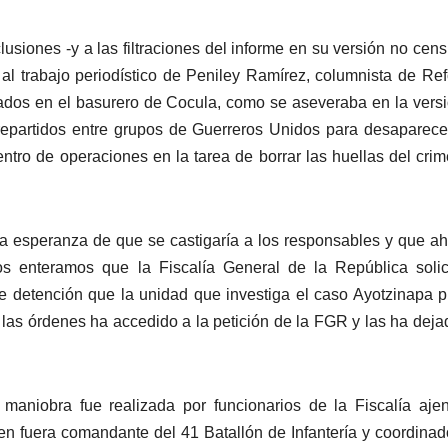
siones -y a las filtraciones del informe en su versión no cen
al trabajo periodístico de Peniley Ramírez, columnista de Re
ados en el basurero de Cocula, como se aseveraba en la vers
 repartidos entre grupos de Guerreros Unidos para desaparece
centro de operaciones en la tarea de borrar las huellas del cri
a esperanza de que se castigaría a los responsables y que ah
s enteramos que la Fiscalía General de la República solic
 detención que la unidad que investiga el caso Ayotzinapa p
as órdenes ha accedido a la petición de la FGR y las ha deja
aniobra fue realizada por funcionarios de la Fiscalía aje
ien fuera comandante del 41 Batallón de Infantería y coordinad