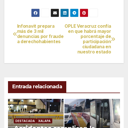
Infonavit prepara
OPLE Veracruz confía
Navegación
más de 3 mil
en que habrá mayor
denuncias por fraude
porcentaje de
de
a derechohabientes
participación
ciudadana en
entradas
nuestro estado
Entrada relacionada
DESTACADA
XALAPA