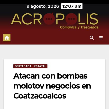
Saltar
9 agosto, 2026
12:07 am
al
contenido
DESTACADA
ESTATAL
Atacan con bombas
molotov negocios en
Coatzacoalcos