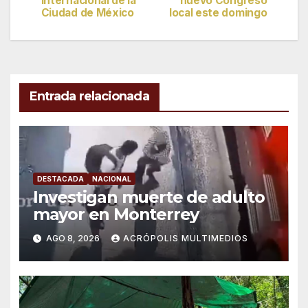
Internacional de la
nuevo Congreso
Ciudad de México
local este domingo
entradas
Entrada relacionada
DESTACADA
NACIONAL
Investigan muerte de adulto
mayor en Monterrey
AGO 8, 2026
ACRÓPOLIS MULTIMEDIOS