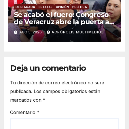
DESTACADA
ESTATAL
OPINIÓN
POLÍTICA
Se acabó el fuero: Congreso
de Veracruz abre la puerta a
proceso penal contra alcalde
AGO 5, 2026
ACRÓPOLIS MULTIMEDIOS
de Úrsulo Galván
Deja un comentario
Tu dirección de correo electrónico no será
publicada.
Los campos obligatorios están
marcados con
*
Comentario
*