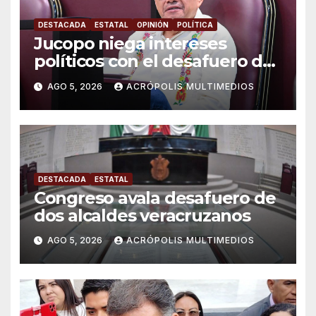
DESTACADA
ESTATAL
OPINIÓN
POLÍTICA
Jucopo niega intereses
políticos con el desafuero de
alcaldes
AGO 5, 2026
ACRÓPOLIS MULTIMEDIOS
DESTACADA
ESTATAL
Congreso avala desafuero de
dos alcaldes veracruzanos
AGO 5, 2026
ACRÓPOLIS MULTIMEDIOS