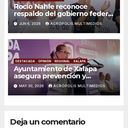
Rocío Nahle reconoce
respaldo del gobierno federal
en beneficio de los jóvenes
JUN 6, 2026
ACRÓPOLIS MULTIMEDIOS
DESTACADA
OPINIÓN
REGIONAL
XALAPA
Ayuntamiento de Xalapa
asegura prevención y
atención a violencia de
MAY 30, 2026
ACRÓPOLIS MULTIMEDIOS
género
Deja un comentario