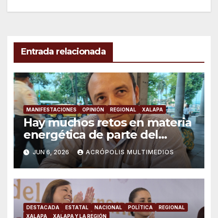
de
entradas
Entrada relacionada
MANIFESTACIONES
OPINIÓN
REGIONAL
XALAPA
Hay muchos retos en materia
energética de parte del
gobierno: “Movimiento de
JUN 6, 2026
ACRÓPOLIS MULTIMEDIOS
Lucha Social”
DESTACADA
ESTATAL
NACIONAL
POLÍTICA
REGIONAL
XALAPA
XALAPA Y LA REGIÓN