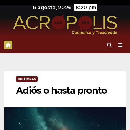
Saltar
6 agosto, 2026
8:20 pm
al
contenido
COLUMNAS
Adiós o hasta pronto