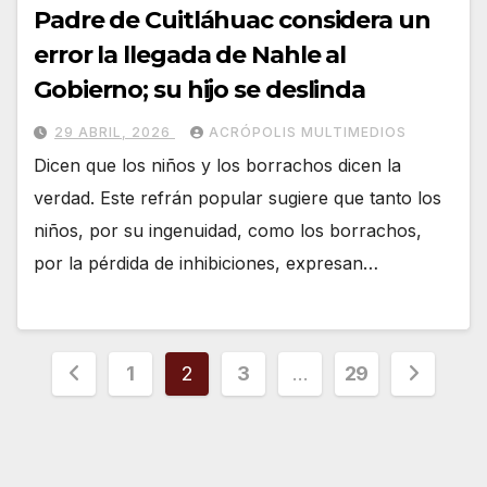
Padre de Cuitláhuac considera un
error la llegada de Nahle al
Gobierno; su hijo se deslinda
29 ABRIL, 2026
ACRÓPOLIS MULTIMEDIOS
Dicen que los niños y los borrachos dicen la
verdad. Este refrán popular sugiere que tanto los
niños, por su ingenuidad, como los borrachos,
por la pérdida de inhibiciones, expresan…
Paginación
1
2
3
…
29
de
entradas