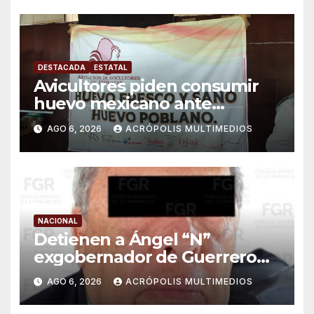
DESTACADA
ESTATAL
Avicultores piden consumir
huevo mexicano ante
importaciones
AGO 6, 2026
ACRÓPOLIS MULTIMEDIOS
NACIONAL
Detienen a Ángel “N”
exgobernador de Guerrero
por caso Ayotzinapa
AGO 6, 2026
ACRÓPOLIS MULTIMEDIOS