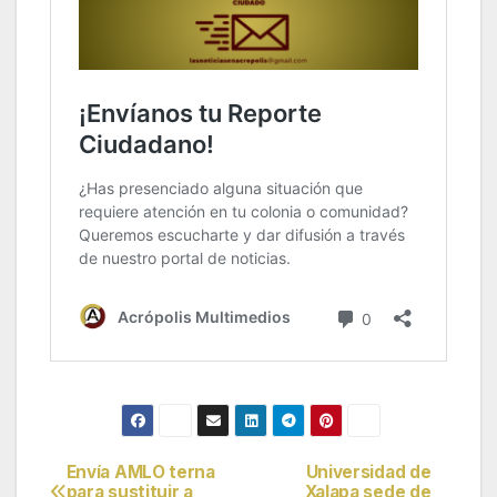
Envía AMLO terna
Universidad de
Navegación
para sustituir a
Xalapa sede de