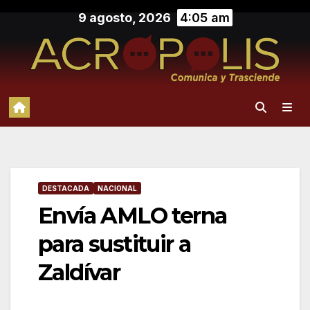
Saltar
9 agosto, 2026
4:05 am
al
contenido
DESTACADA
NACIONAL
Envía AMLO terna
para sustituir a
Zaldívar