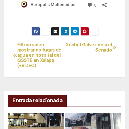
Filtran video
Xóchitl Gálvez deja el
Navegación
mostrando fugas de
Senado
agua en hospital del
de
ISSSTE en Xalapa
(+VIDEO)
entradas
Entrada relacionada