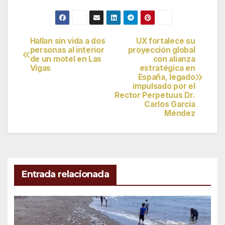
Hallan sin vida a dos
UX fortalece su
Navegación
personas al interior
proyección global
de un motel en Las
con alianza
de
Vigas
estratégica en
España, legado
entradas
impulsado por el
Rector Perpetuus Dr.
Carlos García
Méndez
Entrada relacionada