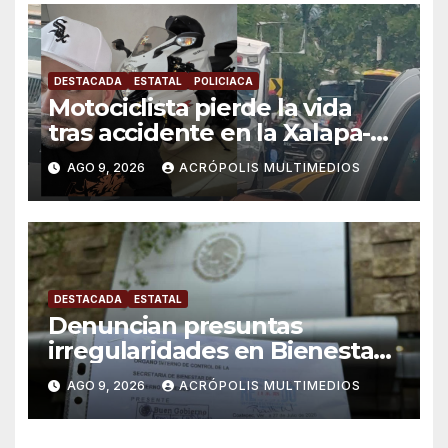
DESTACADA
ESTATAL
POLICIACA
Motociclista pierde la vida
tras accidente en la Xalapa-
Veracruz
AGO 9, 2026
ACRÓPOLIS MULTIMEDIOS
DESTACADA
ESTATAL
Denuncian presuntas
irregularidades en Bienestar
de Coatepec
AGO 9, 2026
ACRÓPOLIS MULTIMEDIOS