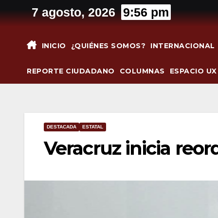
Saltar
7 agosto, 2026
9:56 pm
al
contenido
INICIO
¿QUIÉNES SOMOS?
INTERNACIONAL
REPORTE CIUDADANO
COLUMNAS
ESPACIO UX
DESTACADA
ESTATAL
Veracruz inicia reo