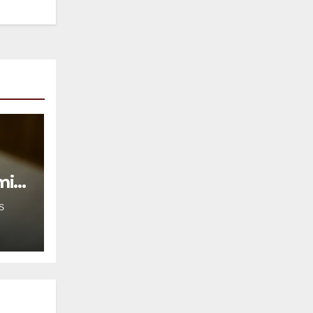
mil
S