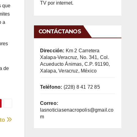
TV por internet.
s que
mites
o a
CONTÁCTANOS
ores
Dirección:
Km 2 Carretera
Xalapa-Veracruz, No. 341, Col.
Acueducto Ánimas, C.P. 91190,
a de
Xalapa, Veracruz, México
Teléfono:
(228) 8 41 72 85
Correo:
lasnoticiasenacropolis@gmail.co
m
ato