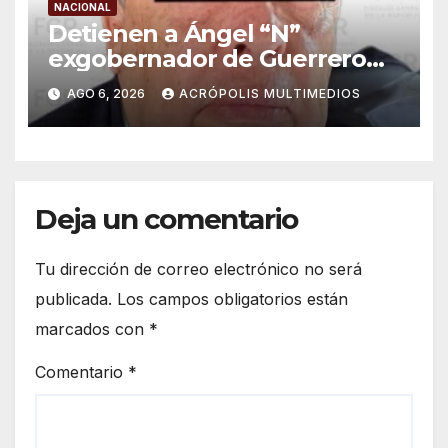
NACIONAL
Detienen a Ángel “N”
exgobernador de Guerrero
por caso Ayotzinapa
AGO 6, 2026
ACRÓPOLIS MULTIMEDIOS
Deja un comentario
Tu dirección de correo electrónico no será
publicada.
Los campos obligatorios están
marcados con
*
Comentario
*