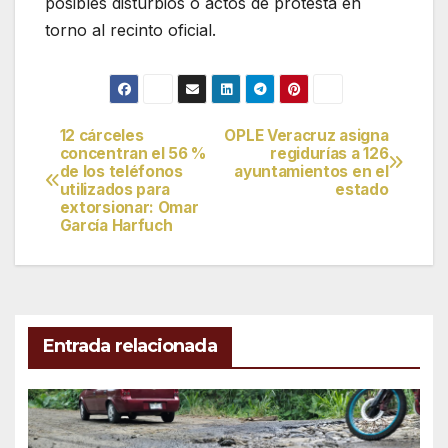
posibles disturbios o actos de protesta en
torno al recinto oficial.
12 cárceles
OPLE Veracruz asigna
Navegación
concentran el 56 %
regidurías a 126
de los teléfonos
ayuntamientos en el
de
utilizados para
estado
extorsionar: Omar
entradas
García Harfuch
Entrada relacionada