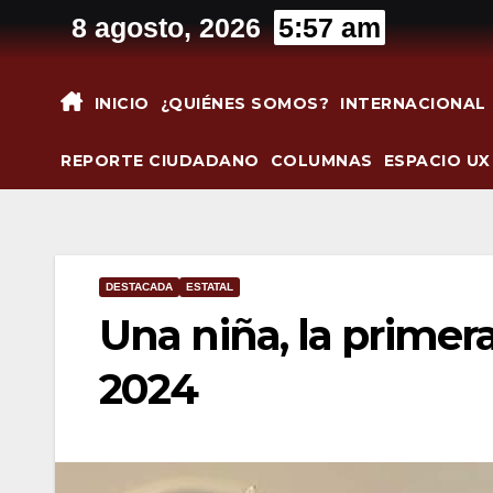
Saltar
8 agosto, 2026
5:57 am
al
contenido
INICIO
¿QUIÉNES SOMOS?
INTERNACIONAL
REPORTE CIUDADANO
COLUMNAS
ESPACIO UX
DESTACADA
ESTATAL
Una niña, la primer
2024