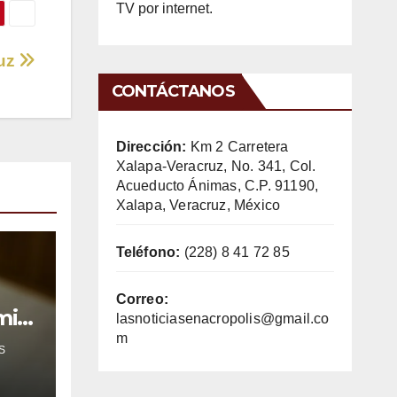
TV por internet.
ruz
CONTÁCTANOS
Dirección:
Km 2 Carretera
Xalapa-Veracruz, No. 341, Col.
Acueducto Ánimas, C.P. 91190,
Xalapa, Veracruz, México
Teléfono:
(228) 8 41 72 85
Correo:
mil
lasnoticiasenacropolis@gmail.co
m
S