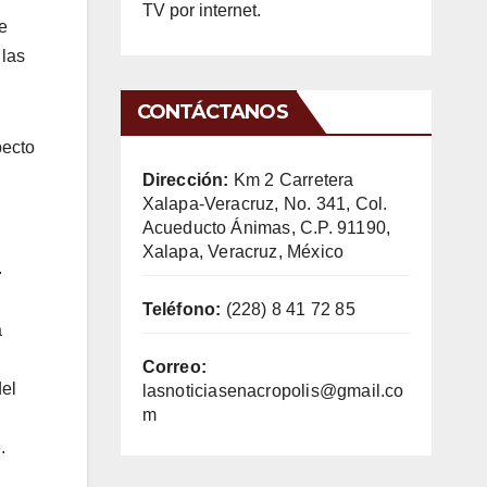
TV por internet.
e
 las
CONTÁCTANOS
pecto
Dirección:
Km 2 Carretera
Xalapa-Veracruz, No. 341, Col.
Acueducto Ánimas, C.P. 91190,
Xalapa, Veracruz, México
.
Teléfono:
(228) 8 41 72 85
a
Correo:
del
lasnoticiasenacropolis@gmail.co
m
.