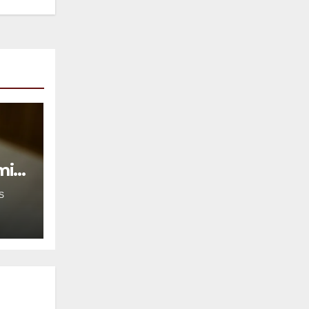
mil
S