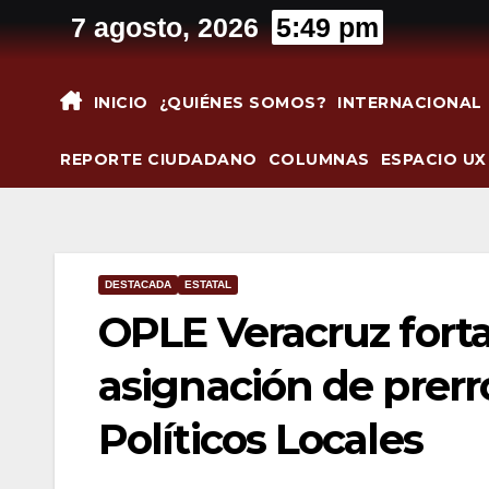
Saltar
7 agosto, 2026
5:49 pm
al
contenido
INICIO
¿QUIÉNES SOMOS?
INTERNACIONAL
REPORTE CIUDADANO
COLUMNAS
ESPACIO UX
DESTACADA
ESTATAL
OPLE Veracruz forta
asignación de prerr
Políticos Locales