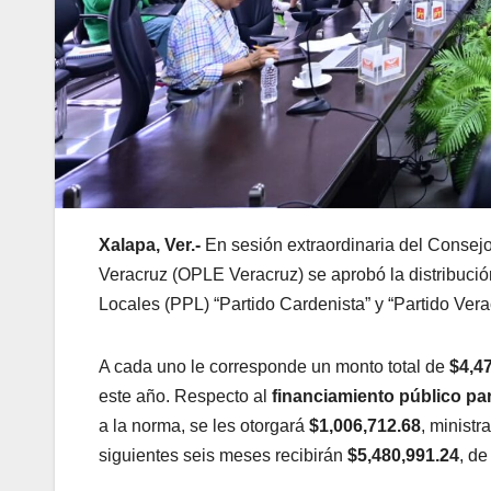
Xalapa, Ver.-
En sesión extraordinaria del Consej
Veracruz (OPLE Veracruz) se aprobó la distribución 
Locales (PPL) “Partido Cardenista” y “Partido Ver
A cada uno le corresponde un monto total de
$4,4
este año. Respecto al
financiamiento público par
a la norma, se les otorgará
$1,006,712.68
, ministr
siguientes seis meses recibirán
$5,480,991.24
, d