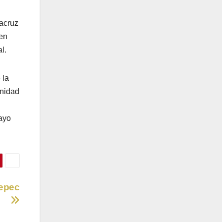
racruz
 en
l.
 la
Unidad
mayo
tepec