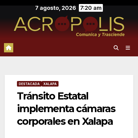
Saltar
7 agosto, 2026
7:20 am
al
contenido
DESTACADA
XALAPA
Tránsito Estatal
implementa cámaras
corporales en Xalapa