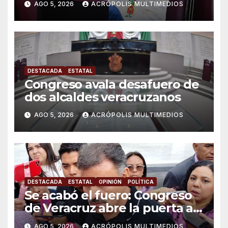
AGO 5, 2026
ACRÓPOLIS MULTIMEDIOS
DESTACADA
ESTATAL
Congreso avala desafuero de
dos alcaldes veracruzanos
AGO 5, 2026
ACRÓPOLIS MULTIMEDIOS
DESTACADA
ESTATAL
OPINIÓN
POLÍTICA
Se acabó el fuero: Congreso
de Veracruz abre la puerta a
proceso penal contra alcalde
AGO 5, 2026
ACRÓPOLIS MULTIMEDIOS