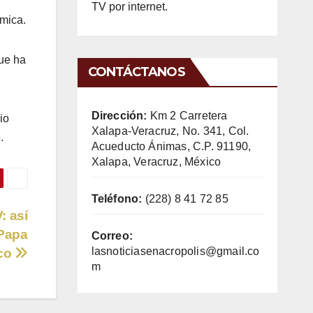
TV por internet.
mica.
que ha
CONTÁCTANOS
Dirección:
Km 2 Carretera
io
Xalapa-Veracruz, No. 341, Col.
.
Acueducto Ánimas, C.P. 91190,
Xalapa, Veracruz, México
Teléfono:
(228) 8 41 72 85
: así
 Papa
Correo:
lasnoticiasenacropolis@gmail.co
sco
m