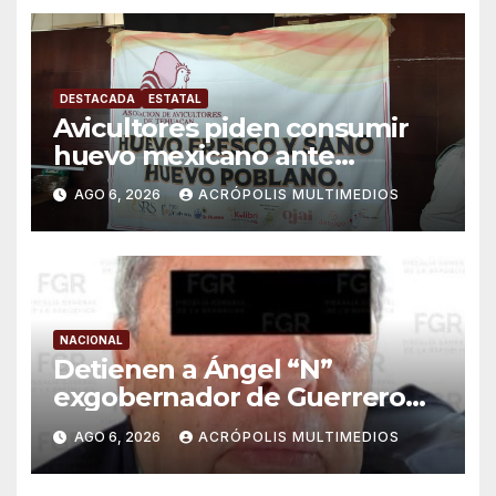
DESTACADA
ESTATAL
Avicultores piden consumir
huevo mexicano ante
importaciones
AGO 6, 2026
ACRÓPOLIS MULTIMEDIOS
NACIONAL
Detienen a Ángel “N”
exgobernador de Guerrero
por caso Ayotzinapa
AGO 6, 2026
ACRÓPOLIS MULTIMEDIOS