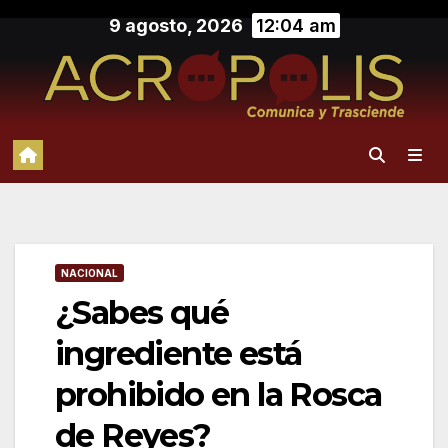
Saltar
9 agosto, 2026
12:04 am
al
contenido
NACIONAL
¿Sabes qué
ingrediente está
prohibido en la Rosca
de Reyes?