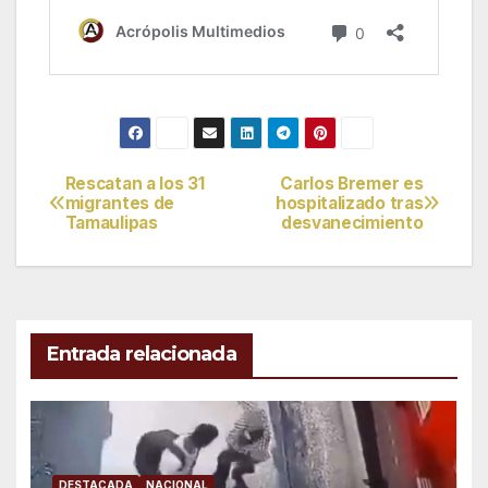
Rescatan a los 31
Carlos Bremer es
Navegación
migrantes de
hospitalizado tras
Tamaulipas
desvanecimiento
de
entradas
Entrada relacionada
DESTACADA
NACIONAL