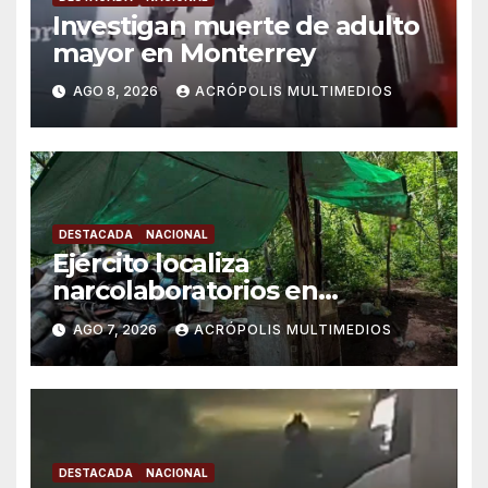
Investigan muerte de adulto
mayor en Monterrey
AGO 8, 2026
ACRÓPOLIS MULTIMEDIOS
DESTACADA
NACIONAL
Ejército localiza
narcolaboratorios en
Michoacán
AGO 7, 2026
ACRÓPOLIS MULTIMEDIOS
DESTACADA
NACIONAL