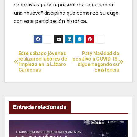
deportistas para representar a la nación en
una “nueva” disciplina que comenzó su auge
con esta participación histórica.
Este sábado jóvenes
Paty Navidad da
Navegación
realizaron labores de
positivo a COVID-19;
limpieza en la Lázaro
sigue negando su
de
Cárdenas
existencia
entradas
Entrada relacionada