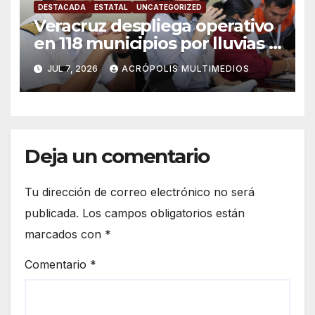
DESTACADA
ESTATAL
UNCATEGORIZED
Veracruz despliega operativo
en 118 municipios por lluvias y
ciclones
JUL 7, 2026
ACRÓPOLIS MULTIMEDIOS
Deja un comentario
Tu dirección de correo electrónico no será
publicada.
Los campos obligatorios están
marcados con
*
Comentario
*