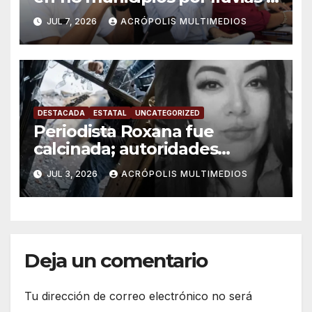
ciclones
JUL 7, 2026
ACRÓPOLIS MULTIMEDIOS
DESTACADA
ESTATAL
UNCATEGORIZED
Periodista Roxana fue
calcinada; autoridades
confirman su identidad
JUL 3, 2026
ACRÓPOLIS MULTIMEDIOS
Deja un comentario
Tu dirección de correo electrónico no será