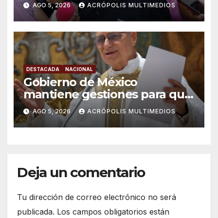
proceso penal contra alcalde
AGO 5, 2026
ACRÓPOLIS MULTIMEDIOS
de Úrsulo Galván
DESTACADA
NACIONAL
Gobierno de México
mantiene gestiones para que
el Papa León XIV visite el país
AGO 5, 2026
ACRÓPOLIS MULTIMEDIOS
Deja un comentario
Tu dirección de correo electrónico no será
publicada.
Los campos obligatorios están