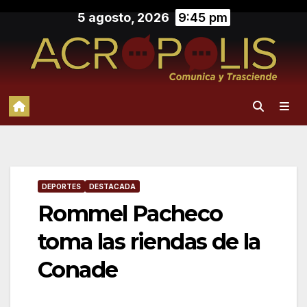
Saltar
5 agosto, 2026
9:45 pm
al
contenido
DEPORTES
DESTACADA
Rommel Pacheco
toma las riendas de la
Conade