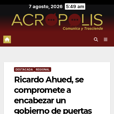
Saltar
7 agosto, 2026
5:49 am
al
contenido
DESTACADA
REGIONAL
Ricardo Ahued, se
compromete a
encabezar un
gobierno de puertas