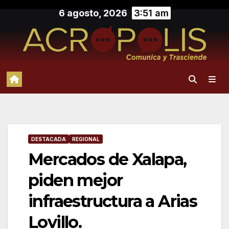
Saltar
6 agosto, 2026
3:51 am
al
contenido
DESTACADA
REGIONAL
Mercados de Xalapa,
piden mejor
infraestructura a Arias
Lovillo.