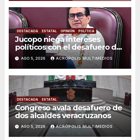
DESTACADA
ESTATAL
OPINIÓN
POLÍTICA
Jucopo niega intereses
políticos con el desafuero de
alcaldes
AGO 5, 2026
ACRÓPOLIS MULTIMEDIOS
DESTACADA
ESTATAL
Congreso avala desafuero de
dos alcaldes veracruzanos
AGO 5, 2026
ACRÓPOLIS MULTIMEDIOS