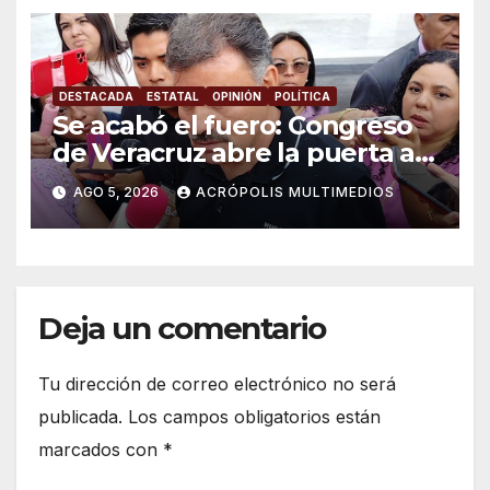
DESTACADA
ESTATAL
OPINIÓN
POLÍTICA
Se acabó el fuero: Congreso
de Veracruz abre la puerta a
proceso penal contra alcalde
AGO 5, 2026
ACRÓPOLIS MULTIMEDIOS
de Úrsulo Galván
Deja un comentario
Tu dirección de correo electrónico no será
publicada.
Los campos obligatorios están
marcados con
*