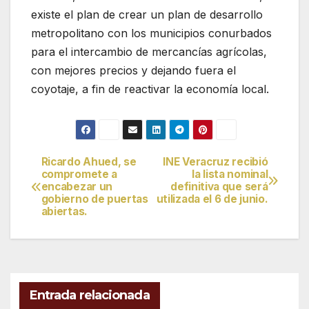
existe el plan de crear un plan de desarrollo
metropolitano con los municipios conurbados
para el intercambio de mercancías agrícolas,
con mejores precios y dejando fuera el
coyotaje, a fin de reactivar la economía local.
Ricardo Ahued, se
INE Veracruz recibió
Navegación
compromete a
la lista nominal
encabezar un
definitiva que será
de
gobierno de puertas
utilizada el 6 de junio.
abiertas.
entradas
Entrada relacionada