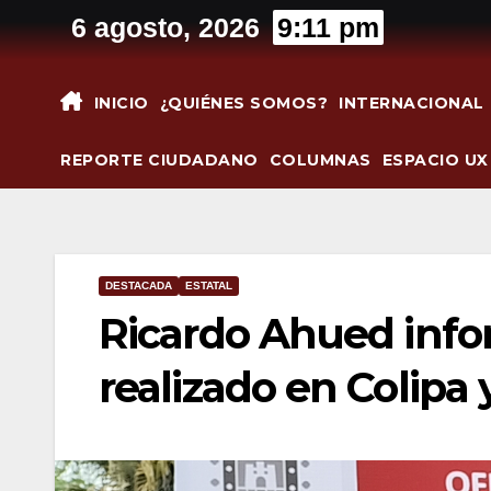
Saltar
6 agosto, 2026
9:11 pm
al
contenido
INICIO
¿QUIÉNES SOMOS?
INTERNACIONAL
REPORTE CIUDADANO
COLUMNAS
ESPACIO UX
DESTACADA
ESTATAL
Ricardo Ahued info
realizado en Colipa 