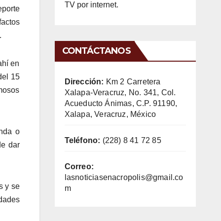
TV por internet.
eporte
factos
.
CONTÁCTANOS
ahí en
del 15
Dirección:
Km 2 Carretera
amosos
Xalapa-Veracruz, No. 341, Col.
Acueducto Ánimas, C.P. 91190,
Xalapa, Veracruz, México
enda o
Teléfono:
(228) 8 41 72 85
de dar
Correo:
lasnoticiasenacropolis@gmail.co
s y se
m
idades