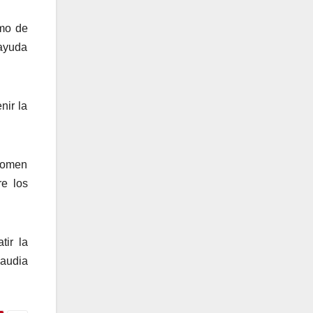
smo de
 ayuda
nir la
 tomen
re los
tir la
laudia