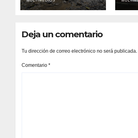
convierte en un
MULTIMEDIOS
MULTIM
riesgo diario
Deja un comentario
Tu dirección de correo electrónico no será publicada.
Comentario
*